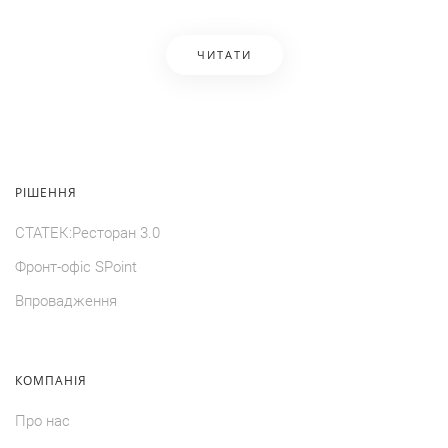
ЧИТАТИ
РIШЕННЯ
СТАТЕК:Ресторан 3.0
Фронт-офiс SPoint
Впровадження
КОМПАНIЯ
Про нас