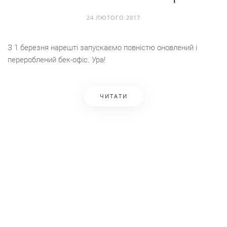
24 ЛЮТОГО 2017
З 1 березня нарештi запускаємо повнiстю оновлений i
перероблений бек-офic. Ура!
ЧИТАТИ