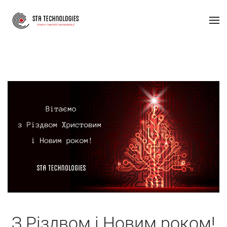
З Різдвом і Новим роком!