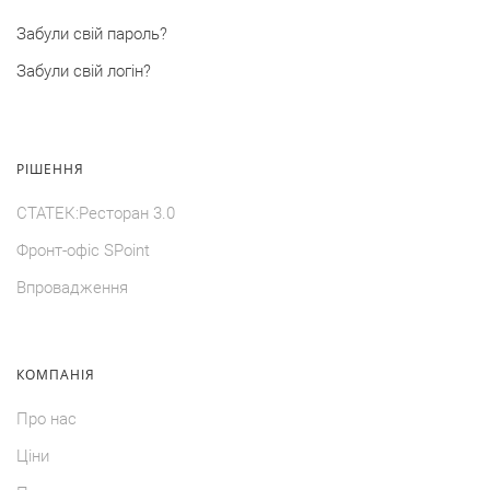
Забули свій пароль?
Забули свій логін?
РIШЕННЯ
СТАТЕК:Ресторан 3.0
Фронт-офiс SPoint
Впровадження
КОМПАНIЯ
Про нас
Цiни