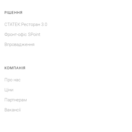
РIШЕННЯ
СТАТЕК:Ресторан 3.0
Фронт-офiс SPoint
Впровадження
КОМПАНIЯ
Про нас
Цiни
Партнерам
Вакансії