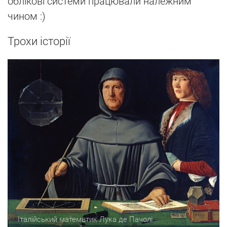
облікові системи працювали належним
чином :)
Трохи історії
Італійський математик Лука де Пачолі