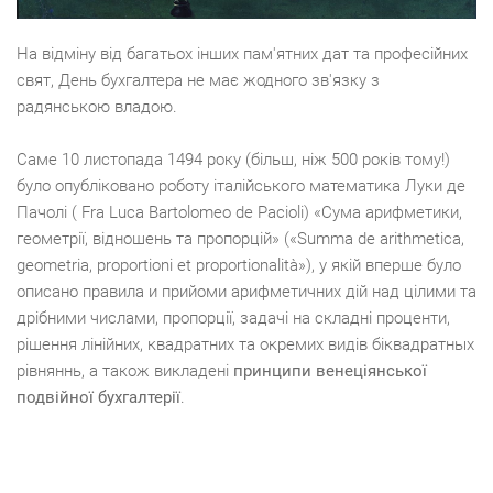
На відміну від багатьох інших пам'ятних дат та професійних
свят, День бухгалтера не має жодного зв'язку з
радянською владою.
Саме 10 листопада 1494 року (більш, ніж 500 років тому!)
було опубліковано роботу італійського математика Луки де
Пачолі ( Fra Luca Bartolomeo de Pacioli) «Сума арифметики,
геометрії, відношень та пропорцій» («Summa de arithmetica,
geometria, proportioni et proportionalità»), у якій вперше було
описано правила и прийоми арифметичних дій над цілими та
дрібними числами, пропорції, задачі на складні проценти,
рішення лінійних, квадратних та окремих видів біквадратных
рівняннь, а також викладені
принципи венеціянської
подвійної бухгалтерії
.