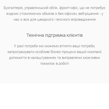
Бухгалтерiя, управлiнський облiк, фронт-офiс, що не потребує
жодних стомлюючих обмiнiв з бек-офiсом, веб-рiшення - у
нас є все для швидкого i якiсного впровадження
Технічна підтримка клієнтів
У разі потреби мо можемо втілити ваші потреби,
запрограмувати особливі бізнес-процеси вашої компанії,
допомогти в налаштуваннях та виправленні можливих
помилок в роботі