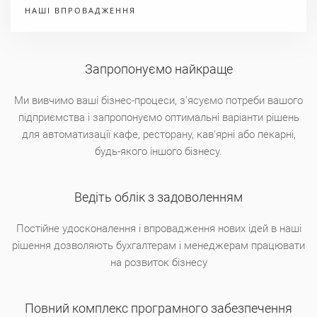
НАШI ВПРОВАДЖЕННЯ
Запропонуємо найкраще
Ми вивчимо вашi бiзнес-процеси, з'ясуємо потреби вашого
пiдприємства i запропонуємо оптимальнi варiанти рiшень
для автоматизацiї кафе, ресторану, кав'ярні або пекарні,
будь-якого іншого бізнесу.
Ведiть облiк з задоволенням
Постiйне удосконалення i впровадження нових iдей в нашi
рiшення дозволяють бухгалтерам i менеджерам працювати
на розвиток бiзнесу
Повний комплекс програмного забезпечення