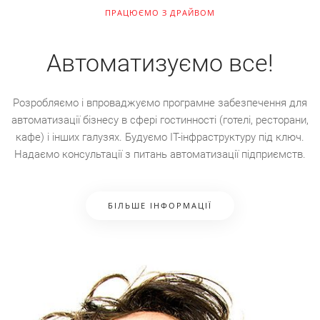
ПРАЦЮЄМО З ДРАЙВОМ
Автоматизуємо все!
Розробляємо і впроваджуємо програмне забезпечення для
автоматизації бізнесу в сферi гостинності (готелі, ресторани,
кафе) i iнших галузях. Будуємо IT-інфраструктуру під ключ.
Надаємо консультацiї з питань автоматизацiї пiдприємств.
БІЛЬШЕ ІНФОРМАЦІЇ