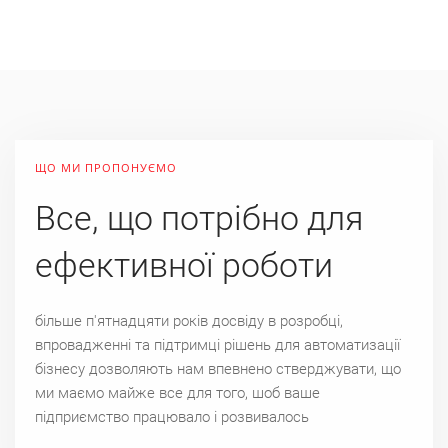
ЩО МИ ПРОПОНУЄМО
Все, що потрiбно для
ефективної роботи
бiльше п'ятнадцяти рокiв досвiду в розробцi,
впровадженнi та пiдтримцi рiшень для автоматизацiї
бiзнесу дозволяють нам впевнено стверджувати, що
ми маємо майже все для того, шоб ваше
пiдприємство працювало i розвивалось